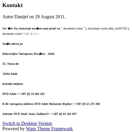
Kontakt
Autor Danijel on
29 August 2011
.
Sve �to Vas interesuje mo�ete nam pisati na
'; document.write( '
' ); document.write( addy_text97250 );
document.write( '<\/a>' ); //-->
Na�a adresa je:
Dobrovoljno Vatrogasno Dru�tvo - Jelah
Ul. Titova bb
74264 Jelah
Kontakt telefoni:
DVD Jelah: ++387 (0) 32 666 102
K-dir vatrogasne jedinice DVD Jelah Muharem Hujdur: ++387 (0) 61 473 360
Sekretar DVD Jelah Jasko Sadikovi?: ++387 (0) 61 362 897
Switch to Desktop Version
Powered by
Warp Theme Framework