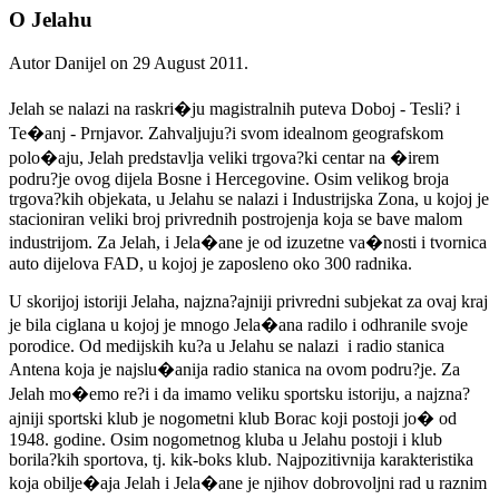
O Jelahu
Autor Danijel on
29 August 2011
.
Jelah se nalazi na raskri�ju magistralnih puteva Doboj - Tesli? i
Te�anj - Prnjavor. Zahvaljuju?i svom idealnom geografskom
polo�aju, Jelah predstavlja veliki trgova?ki centar na �irem
podru?je ovog dijela Bosne i Hercegovine. Osim velikog broja
trgova?kih objekata, u Jelahu se nalazi i Industrijska Zona, u kojoj je
stacioniran veliki broj privrednih postrojenja koja se bave malom
industrijom. Za Jelah, i Jela�ane je od izuzetne va�nosti i tvornica
auto dijelova FAD, u kojoj je zaposleno oko 300 radnika.
U skorijoj istoriji Jelaha, najzna?ajniji privredni subjekat za ovaj kraj
je bila ciglana u kojoj je mnogo Jela�ana radilo i odhranile svoje
porodice. Od medijskih ku?a u Jelahu se nalazi i radio stanica
Antena koja je najslu�anija radio stanica na ovom podru?je. Za
Jelah mo�emo re?i i da imamo veliku sportsku istoriju, a najzna?
ajniji sportski klub je nogometni klub Borac koji postoji jo� od
1948. godine. Osim nogometnog kluba u Jelahu postoji i klub
borila?kih sportova, tj. kik-boks klub. Najpozitivnija karakteristika
koja obilje�aja Jelah i Jela�ane je njihov dobrovoljni rad u raznim