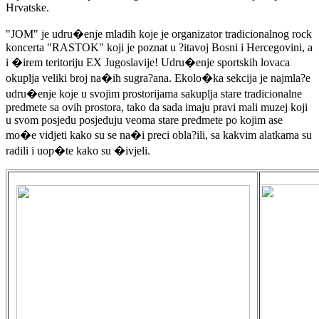
Hrvatske.
"JOM" je udru�enje mladih koje je organizator tradicionalnog rock
koncerta "RASTOK" koji je poznat u ?itavoj Bosni i Hercegovini, a
i �irem teritoriju EX Jugoslavije! Udru�enje sportskih lovaca
okuplja veliki broj na�ih sugra?ana. Ekolo�ka sekcija je najmla?e
udru�enje koje u svojim prostorijama sakuplja stare tradicionalne
predmete sa ovih prostora, tako da sada imaju pravi mali muzej koji
u svom posjedu posjeduju veoma stare predmete po kojim ase
mo�e vidjeti kako su se na�i preci obla?ili, sa kakvim alatkama su
radili i uop�te kako su �ivjeli.