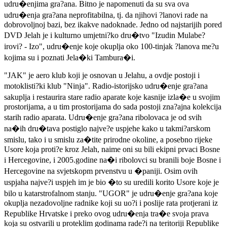
udru�enjima gra?ana. Bitno je napomenuti da su sva ova
udru�enja gra?ana neprofitabilna, tj. da njihovi ?lanovi rade na
dobrovoljnoj bazi, bez ikakve nadoknade. Jedno od najstarijih pored
DVD Jelah je i kulturno umjetni?ko dru�tvo "Izudin Mulabe?
irovi? - Izo", udru�enje koje okuplja oko 100-tinjak ?lanova me?u
kojima su i poznati Jela�ki Tambura�i.
"JAK" je aero klub koji je osnovan u Jelahu, a ovdje postoji i
motoklisti?ki klub "Ninja". Radio-istorijsko udru�enje gra?ana
sakuplja i restaurira stare radio aparate koje kasnije izla�e u svojim
prostorijama, a u tim prostorijama do sada postoji zna?ajna kolekcija
starih radio aparata. Udru�enje gra?ana ribolovaca je od svih
na�ih dru�tava postiglo najve?e uspjehe kako u takmi?arskom
smislu, tako i u smislu za�tite prirodne okoline, a posebno rijeke
Usore koja proti?e kroz Jelah, naime oni su bili ekipni prvaci Bosne
i Hercegovine, i 2005.godine na�i ribolovci su branili boje Bosne i
Hercegovine na svjetskopm prvenstvu u �paniji. Osim ovih
uspjaha najve?i uspjeh im je bio �to su uredili korito Usore koje je
bilo u katarstrofalnom stanju. "UGOR" je udru�enje gra?ana koje
okuplja nezadovoljne radnike koji su uo?i i poslije rata protjerani iz
Republike Hrvatske i preko ovog udru�enja tra�e svoja prava
koja su ostvarili u proteklim godinama rade?i na teritoriji Republike