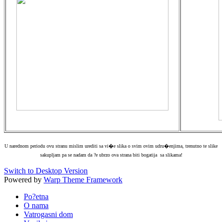
U narednom periodu ovu stranu mislim urediti sa vi�e slika o svim ovim udru�enjima, trenutno te slike
sakupljam pa se nadam da ?e ubrzo ova strana biti bogatija sa slikama!
Switch to Desktop Version
Powered by
Warp Theme Framework
Po?etna
O nama
Vatrogasni dom