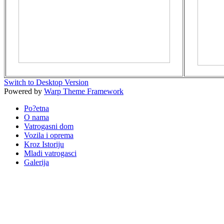
Switch to Desktop Version
Powered by
Warp Theme Framework
Po?etna
O nama
Vatrogasni dom
Vozila i oprema
Kroz Istoriju
Mladi vatrogasci
Galerija