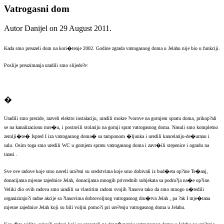
Vatrogasni dom
Autor Danijel on
29 August 2011
.
Kada smo preuzeli dom na kori�tenje 2002. Godine zgrada vatrogasnog doma u Jelahu nije bio u funkciji.
Poslije preuzimanja uradili smo slijede?e:
�
Uradili smo prezide, razveli elektro instalaciju, uradili mokre ?vorove na gornjem spratu doma, prikop?ali
se na kanalizacionu mre�u, i postavili stolariju na gornji sprat vatrogasnog doma. Nasuli smo kompletno
zemlji�te� Ispred I iza vatrogasnog doma� sa tamponom �ljunka i uredili kancelariju-de�uranu i
salu. Osim toga smo uredili WC u gornjem spratu vatrogasnog doma i zavr�ili stepenice i ogradu na
tarasi .
Sve ove radove koje smo naveli ura?eni su sredstvima koje smo dobivali iz bud�eta op?ine Te�anj,
donacijama mjesne zajednice Jelah, donacijama mnogih privrednih subjekata sa podru?ja na�e op?ine.
Veliki dio ovih radova smo uradili sa vlastitim radom svojih ?lanova tako da smo mnogo u�tedili
organiziraju?i radne akcije sa ?lanovima dobrovoljnog vatrogasnog dru�tva Jelah , pa ?ak I mje�tana
mjesne zajednice Jelah koji su bili voljni pomo?i pri ure?enju vatrogasnog doma u Jelahu.