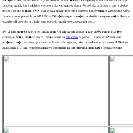
Kao �to vidite, najve?i radovi koji su preostali na dovr�avanju vatrogasnog doma u Jelahu su ure?enje
fasade na zgradi, kao i asfaltiranje prostora oko vatrogasnog doma. Pomo? oko asfaltiranja nam je obe?ao
na?elnik op?ine Te�anj, a MZ Jelah je dala ogradu koju ?emo postaviti oko zemlji�ta vatrogasnog doma.
Fasadu smo uz pomo? firme AD AMO iz Pilju�i?a uspjeli zavr�iti, a vlastitim snagama na�ih ?lanova
organizovali smo akciju u kojoj smo postavili ogradu oko vatrogasnog doma.
Svi Vi koji mo�ete na bilo koji na?in pomo?i u bilo kojem smislu, a da bi na�a pomo? bila �to
efikasnija i br�a, mo�ete posjetiti na�u stranu sa
zahtjevom
za pomo?, i stranu sa na?inom kako
mo�ete izvr�iti
nov?ane uplate
kako u Bosni i Hercegovina, tako i u bankama u inostranstvu! Ukoliko
imate pitanja ili Vam je potrebna nekakva informacija na tim mjestima imate na�e kontakt telefone.