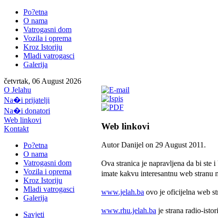
Po?etna
O nama
Vatrogasni dom
Vozila i oprema
Kroz Istoriju
Mladi vatrogasci
Galerija
četvrtak, 06 August 2026
O Jelahu
Na�i prijatelji
Na�i donatori
Web linkovi
Web linkovi
Kontakt
Autor Danijel on
29 August 2011
.
Po?etna
O nama
Vatrogasni dom
Ova stranica je napravljena da bi ste i
Vozila i oprema
imate kakvu interesantnu web stranu
Kroz Istoriju
Mladi vatrogasci
www.jelah.ba
ovo je oficijelna web s
Galerija
www.rhu.jelah.ba
je strana radio-isto
Savjeti