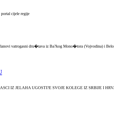
portal cijele regije
?lanovi vatrogasni dru�tava iz Ba?kog Mono�tora (Vojvodina) i Belo
U
SCI IZ JELAHA UGOSTI?E SVOJE KOLEGE IZ SRBIJE I HR