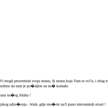
 Vi mogli prezentirati svoju stranu, ili stranu koja Vam se svi?a, i zbog 
 molimo da nam je po�aljete na na� kontakt.
trana na�eg Jelaha !
rijskog udru�enja - Jelah, gdje mo�ete na?i puno intersantnih stvari !