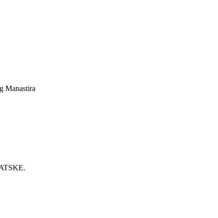
g Manastira
VATSKE.