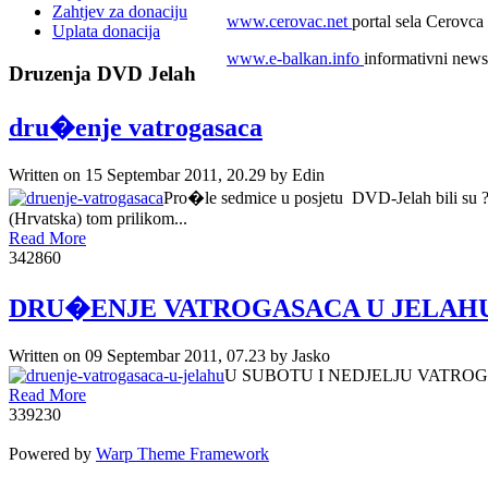
Zahtjev za donaciju
www.cerovac.net
portal sela Cerovca
Uplata donacija
www.e-balkan.info
informativni news 
Druzenja
DVD Jelah
dru�enje vatrogasaca
Written on
15 Septembar 2011, 20.29
by
Edin
Pro�le sedmice u posjetu DVD-Jelah bili su 
(Hrvatska) tom prilikom...
Read More
34286
0
DRU�ENJE VATROGASACA U JELAH
Written on
09 Septembar 2011, 07.23
by
Jasko
U SUBOTU I NEDJELJU VATROGA
Read More
33923
0
Powered by
Warp Theme Framework