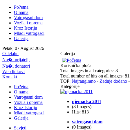
Po?etna
O nama
Vatrogasni dom
Vozila i oprema
Kroz Istoriju
Mladi vatrogasci
Galerija
Petak, 07 August 2026
O Jelahu
Galerija
Na�i prijatelji
Korisnička ploča
Na�i donatori
Total images in all categories: 8
Web linkovi
Total number of hits on all images: 81
Kontakt
TOP:
Najrangirano
-
Zadnje dodano
Kategorije
Po?etna
O nama
Vatrogasni dom
njemacka 2011
Vozila i oprema
(8 Images)
Kroz Istoriju
Hits: 813
Mladi vatrogasci
Galerija
vatrogasni dom
(0 Images)
Savjeti