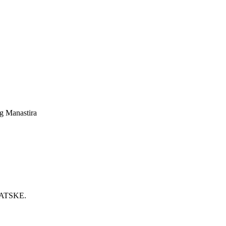
g Manastira
VATSKE.