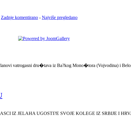
-
Zadnje komentirano
-
Najviše pregledano
?lanovi vatrogasni dru�tava iz Ba?kog Mono�tora (Vojvodina) i Belo
U
SCI IZ JELAHA UGOSTI?E SVOJE KOLEGE IZ SRBIJE I HR