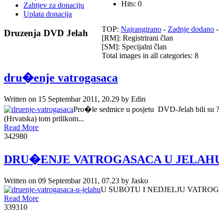
Hits: 0
Zahtjev za donaciju
Uplata donacija
TOP:
Najrangirano
-
Zadnje dodano
Druzenja
DVD Jelah
[RM]: Registrirani član
[SM]: Specijalni član
Total images in all categories: 8
dru�enje vatrogasaca
Written on
15 Septembar 2011, 20.29
by
Edin
Pro�le sedmice u posjetu DVD-Jelah bili su 
(Hrvatska) tom prilikom...
Read More
34298
0
DRU�ENJE VATROGASACA U JELAH
Written on
09 Septembar 2011, 07.23
by
Jasko
U SUBOTU I NEDJELJU VATROGA
Read More
33931
0