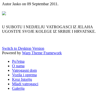
Autor Jasko on
09 Septembar 2011
.
U SUBOTU I NEDJELJU VATROGASCI IZ JELAHA
UGOSTI?E SVOJE KOLEGE IZ SRBIJE I HRVATSKE.
Switch to Desktop Version
Powered by
Warp Theme Framework
Po?etna
O nama
Vatrogasni dom
Vozila i oprema
Kroz Istoriju
Mladi vatrogasci
Galerija